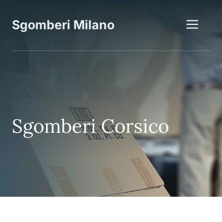
Vai
al
Me
Sgomberi Milano
contenuto
Sgomberi Corsico