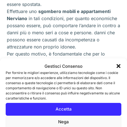
essere spostata.
Effettuare uno
sgombero mobili e appartamenti
Nerviano
in tali condizioni, per quanto economiche
possano essere, può comportare l’andare in contro a
danni più o meno seri a cose e persone. danni che
possono essere causati da incompetenza o
attrezzature non proprio idonee.
Per questo motivo, è fondamentale che per lo
sgombero mobili e appartamenti Nerviano
ci si
Gestisci Consenso
affidi sempre ad un’azienda specializzata come
Per fornire le migliori esperienze, utilizziamo tecnologie come i cookie
“SGOMBERI_MILANO” che, supportata con
per memorizzare e/o accedere alle informazioni del dispositivo. Il
un’organizzazione di tipo professionale e
consenso a queste tecnologie ci permetterà di elaborare dati come il
comportamento di navigazione o ID unici su questo sito. Non
avvalendosi di mezzi sicuri, sarà in grado effettuare
acconsentire o ritirare il consenso può influire negativamente su alcune
qualsiasi tipo di sgombero, garantendo un servizio
caratteristiche e funzioni.
completo e qualificato.
Accetta
Nega